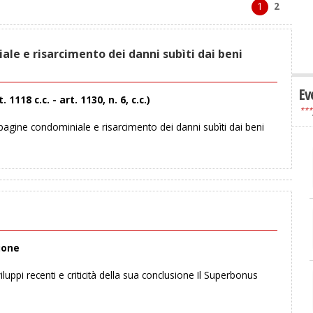
1
2
le e risarcimento dei danni subìti dai beni
Ev
118 c.c. - art. 1130, n. 6, c.c.)
***
gine condominiale e risarcimento dei danni subìti dai beni
sione
pi recenti e criticità della sua conclusione Il Superbonus