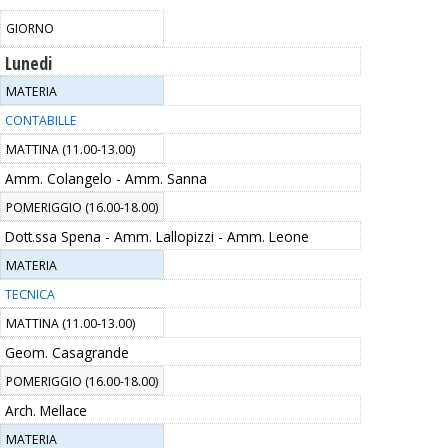
GIORNO
Lunedi
MATERIA
CONTABILLE
MATTINA (11.00-13.00)
Amm. Colangelo - Amm. Sanna
POMERIGGIO (16.00-18.00)
Dott.ssa Spena - Amm. Lallopizzi - Amm. Leone
MATERIA
TECNICA
MATTINA (11.00-13.00)
Geom. Casagrande
POMERIGGIO (16.00-18.00)
Arch. Mellace
MATERIA