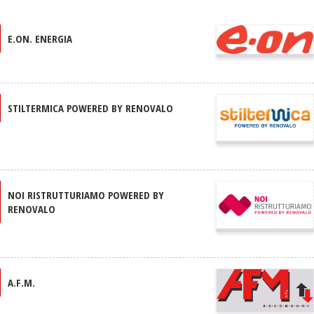
E.ON. ENERGIA
STILTERMICA POWERED BY RENOVALO
NOI RISTRUTTURIAMO POWERED BY
RENOVALO
A.F.M.