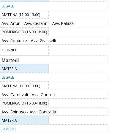
LEGALE
MATTINA (11.00-13.00)
Avv. Arturi - Avv. Cesarini - Avv. Palazzi
POMERIGGIO (16.00-18.00)
Avv. Pontuale - Avv. Grasselli
GIORNO
Martedi
MATERIA
LEGALE
MATTINA (11.00-13.00)
Avv. Carnevali - Avv. Coricelli
POMERIGGIO (16.00-18.00)
Avv. Spinoso - Avv. Contrada
MATERIA
LAVORO