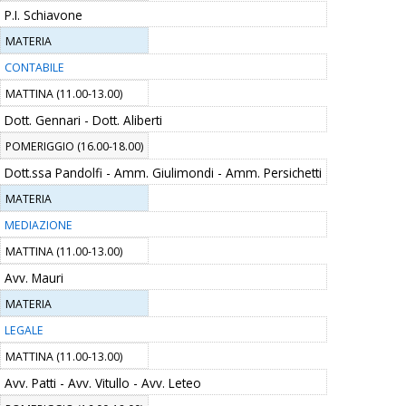
P.I. Schiavone
MATERIA
CONTABILE
MATTINA (11.00-13.00)
Dott. Gennari - Dott. Aliberti
POMERIGGIO (16.00-18.00)
Dott.ssa Pandolfi - Amm. Giulimondi - Amm. Persichetti
MATERIA
MEDIAZIONE
MATTINA (11.00-13.00)
Avv. Mauri
MATERIA
LEGALE
MATTINA (11.00-13.00)
Avv. Patti - Avv. Vitullo - Avv. Leteo