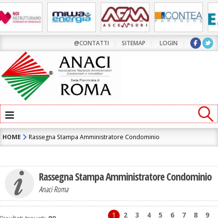
@CONTATTI
|
SITEMAP
|
LOGIN
|
≡
HOME
Rassegna Stampa Amministratore Condominio
Rassegna Stampa Amministratore Condominio
Anaci Roma
1
2
3
4
5
6
7
8
9