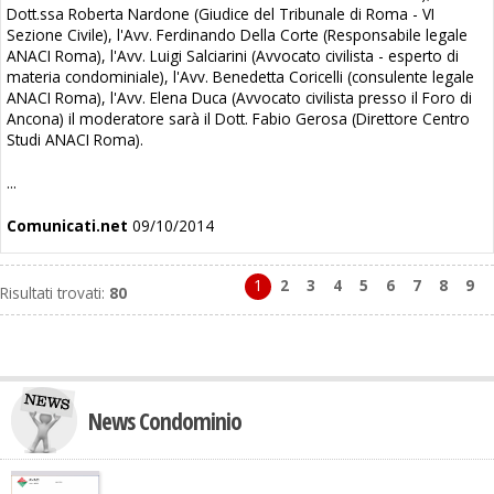
Dott.ssa Roberta Nardone (Giudice del Tribunale di Roma - VI
Sezione Civile),
l'Avv. Ferdinando Della Corte (Responsabile legale
ANACI Roma),
l'Avv. Luigi Salciarini (Avvocato civilista - esperto di
materia condominiale),
l'Avv. Benedetta Coricelli (consulente legale
ANACI Roma),
l'Avv. Elena Duca (Avvocato civilista presso il Foro di
Ancona) il
moderatore sarà il Dott. Fabio Gerosa
(Direttore Centro
Studi ANACI Roma).
...
Comunicati.net
09/10/2014
1
2
3
4
5
6
7
8
9
Risultati trovati:
80
News Condominio