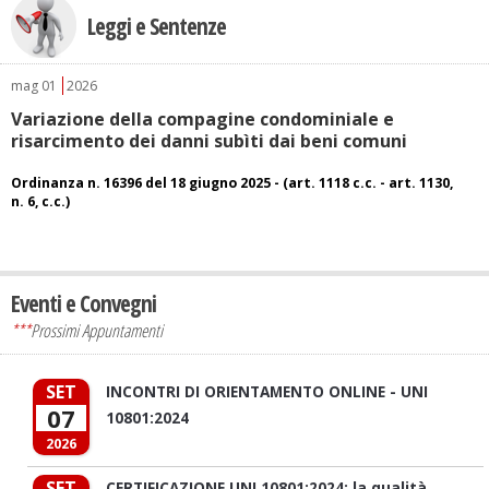
Leggi e Sentenze
mag
01
2026
Variazione della compagine condominiale e
risarcimento dei danni subìti dai beni comuni
Ordinanza n. 16396 del 18 giugno 2025 - (art. 1118 c.c. - art. 1130,
n. 6, c.c.)
Eventi e Convegni
***
Prossimi Appuntamenti
SET
INCONTRI DI ORIENTAMENTO ONLINE - UNI
07
10801:2024
2026
SET
CERTIFICAZIONE UNI 10801:2024: la qualità