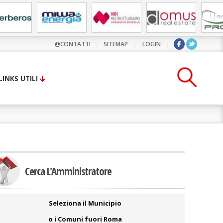
@CONTATTI
|
SITEMAP
|
LOGIN
|
LINKS UTILI
Cerca L'Amministratore
Seleziona il Municipio
o i Comuni fuori Roma