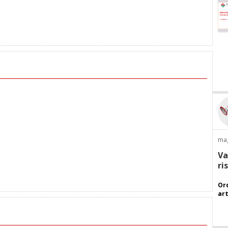
ma
Va
ri
Ord
art