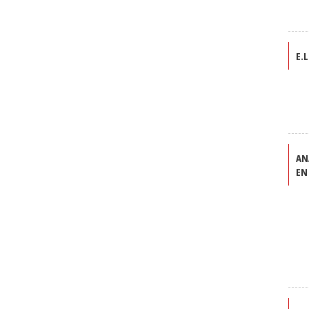
E.L
AN
EN