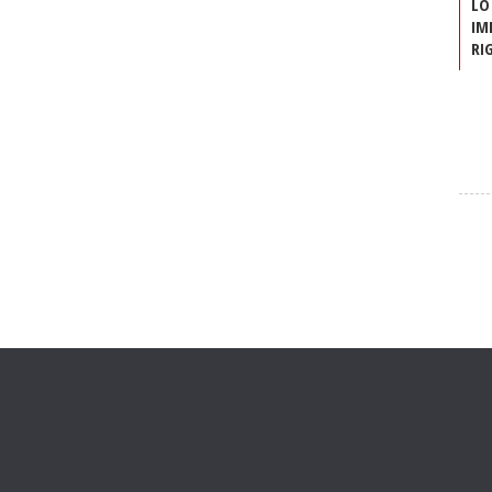
LO
IM
RI