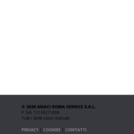
© 2026 ANACI ROMA SERVICE S.R.L.
P. IVA 12139271006
Tutti i diritti sono riservati
PRIVACY
|
COOKIES
|
CONTATTI