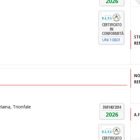
2026
CERTIFICATO
IN
CONFORMITÀ
ST
UNI 10801
RE
NO
RE
laina, Trionfale
DM140/2014
2026
A.
CERTIFICATO