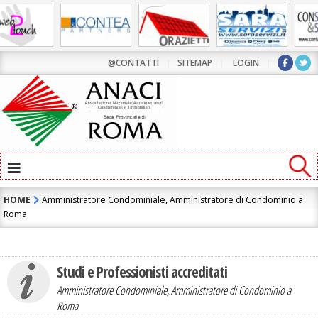
Contatta l'Amministratore di Condominio:
CTA SERVIZI IMMOBILIARI Srl
@CONTATTI
|
SITEMAP
|
LOGIN
|
≡
HOME
Amministratore Condominiale, Amministratore di Condominio a
Roma
Studi e Professionisti accreditati
ho letto e accetto la
Informativa Privacy
Amministratore Condominiale, Amministratore di Condominio a
Roma