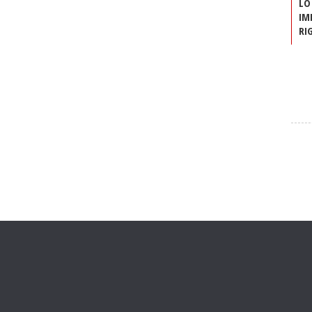
LO
IM
RI