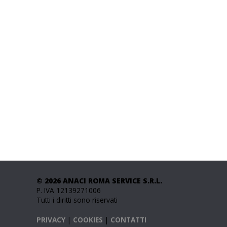
© 2026 ANACI ROMA SERVICE S.R.L.
P. IVA 12139271006
Tutti i diritti sono riservati
PRIVACY
|
COOKIES
|
CONTATTI