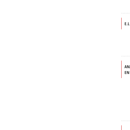
E.L
AN
EN