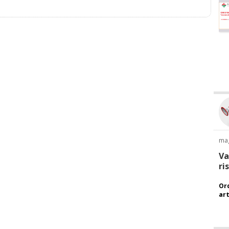
ma
Va
ri
Ord
art