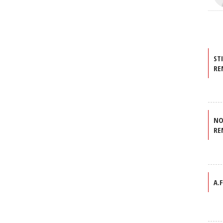
ST
RE
NO
RE
A.