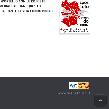
 SPORTELLO CON LE RISPOSTE
MEDIATE AD OGNI QUESITO
GUARDANTE LA VITA CONDOMINIALE
www.web2touch.it
T