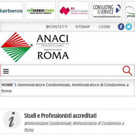
Contatta l'Amministratore di Condominio:
GABRIELE TANZINI
@CONTATTI
|
SITEMAP
|
LOGIN
|
≡
HOME
Amministratore Condominiale, Amministratore di Condominio a
Roma
Studi e Professionisti accreditati
ho letto e accetto la
Informativa Privacy
Amministratore Condominiale, Amministratore di Condominio a
Roma