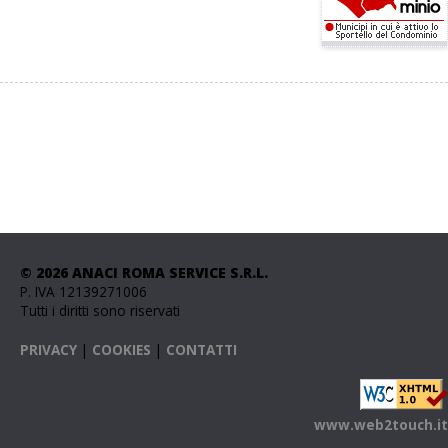
© 2026 ANACI ROMA SERVICE S.R.L.
P. IVA 12139271006
Tutti i diritti sono riservati
PRIVACY
|
COOKIES
|
CONTATTI
www.web2touch.it