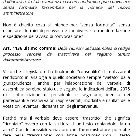
dall’incarico. In tale evenienza ciascun condomino può convocare
senza formalità l’assemblea per la nomina del nuovo
amministratore.
Non è chiarito cosa si intende per “senza formalità”: senza
rispettare i termini di preavviso e con diverse forme di redazione
e spedizione dell’avviso di convocazione?
Art. 1136 ultimo comma:
Delle riunioni dell’assemblea si redige
processo verbale da trascrivere nel registro tenuto
dall’amministratore.
Visto che il legislatore ha finalmente “consentito” di realizzare il
rendiconto in analogia a quello societario sempre “vietato” dalla
giurisprudenza, anche per l’elaborazione del verbale di
assemblea sarebbe stato utile seguire le indicazioni dell’art. 2375
c.c.: sottoscrizione di presidente e segretario, identità dei
partecipanti e relativi valori rappresentati, modalità e risultati delle
votazioni, eventuali dichiarazioni degli intervenuti.
Perché mai il verbale deve essere “trascritto” che significa
“ricopiato” ovvero con la scrittura di un testo copiandolo da un
altro? Con le possibili variazioni che l’amministratore potrebbe
fare nella “trascrizione” con firme postume? Con il testo