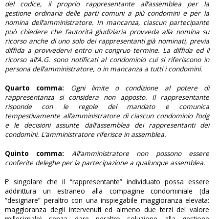
del codice, il proprio rappresentante all’assemblea per la
gestione ordinaria delle parti comuni a più condomini e per la
nomina dell’amministratore. In mancanza, ciascun partecipante
può chiedere che l’autorità giudiziaria provveda alla nomina su
ricorso anche di uno solo dei rappresentanti già nominati, previa
diffida a provvedervi entro un congruo termine. La diffida ed il
ricorso all’A.G. sono notificati al condominio cui si riferiscono in
persona dell’amministratore, o in mancanza a tutti i condomini.
Quarto comma:
Ogni limite o condizione al potere di
rappresentanza si considera non apposto. Il rappresentante
risponde con le regole del mandato e comunica
tempestivamente all’amministratore di ciascun condominio l’odg
e le decisioni assunte dall’assemblea dei rappresentanti dei
condomìni. L’amministratore riferisce in assemblea.
Quinto comma:
All’amministratore non possono essere
conferite deleghe per la partecipazione a qualunque assemblea.
E’ singolare che il “rappresentante” individuato possa essere
addirittura un estraneo alla compagine condominiale (da
“designare” peraltro con una inspiegabile maggioranza elevata:
maggioranza degli intervenuti ed almeno due terzi del valore
millesimale) senza dare peraltro soluzione alla gestione