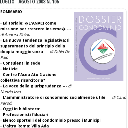
LUGLIO - AGOSTO 2008 N. 106
SOMMARIO
-
Editoriale: �L'ANACI come
missione per crescere insieme�
---
di Andrea Finizio
-
La nuova tendenza legislativa: Il
superamento del principio della
doppia maggioranza
---
di Fabio De
Palo
-
Consulenti in sede
-
Notizie
-
Contro l'Acea Ato 2 azione
collettiva risarcitoria?
-
La voce della giurisprudenza
---
di
Nunzio Izzo
-
L'amministratore di condominio socialmente utile
---
di Carlo
Parodi
-
Oggi in biblioteca:
-
Professionisti fiduciari
-
Elenco sportelli del condominio presso i Municipi
-
L'altra Roma: Villa Ada