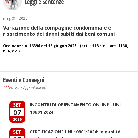
Leggi e Sentenze
mag
01
2026
Variazione della compagine condominiale e
risarcimento dei danni subìti dai beni comuni
Ordinanza n. 16396 del 18 giugno 2025 - (art. 1118 c.c. - art. 1130,
n. 6, c.c.)
Eventi e Convegni
***
Prossimi Appuntamenti
SET
INCONTRI DI ORIENTAMENTO ONLINE - UNI
07
10801:2024
2026
SET
CERTIFICAZIONE UNI 10801:2024: la qualità