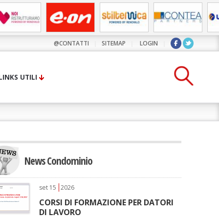
@CONTATTI
|
SITEMAP
|
LOGIN
|
LINKS UTILI
News Condominio
set
15
2026
CORSI DI FORMAZIONE PER DATORI
DI LAVORO