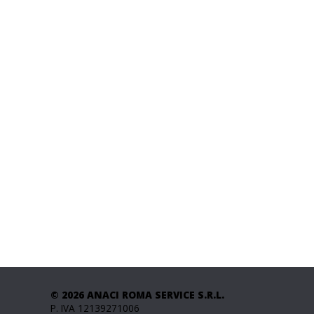
© 2026 ANACI ROMA SERVICE S.R.L.
P. IVA 12139271006