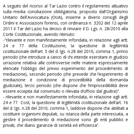
A seguito del ricorso al Tar Lazio contro il regolamento attuativo
sulla media conciliazione obbligatoria, proposto dall'Organismo
Unitario dell'Avvocatura (OUA), insieme a diversi consigli degli
Ordini e Associazioni forensi, con ordinanza n. 3202 del 12 aprile
2011 il Tar del Lazio ha deciso di rinviare il D. Lgs. n. 28/2010 alla
Corte Costituzionale, avendo ritenuto:
-“rilevante e non manifestamente infondata, in relazione agli artt.
24 e 77 della Costituzione, la questione di legittimità
costituzionale dell’art. 5 del d. lgs. n.28 del 2010, comma 1, primo
periodo (che introduce a carico di chi intende esercitare in giudizio
un’azione relativa alle controversie nelle materie espressamente
elencate l’obbligo del previo esperimento del procedimento di
mediazione), secondo periodo (che prevede che l’esperimento di
mediazione è condizione di procedibilità della domanda
giudiziale), terzo periodo (che dispone che l’improcedibilità deve
essere eccepita dal convenuto o rilevata d’ufficio dal giudice)”.
- rilevante e non manifestamente infondata, in relazione agli artt.
24 e 77 Cost, la questione di legittimità costituzionale dell’art. 16
del d. lgs. n.28 del 2010, comma 1, laddove dispone che abilitati a
costituire organismi deputati, su istanza della parte interessata, a
gestire il procedimento di mediazione sono gli enti pubblici e
privati, che diano garanzie di serietà ed efficienza”.