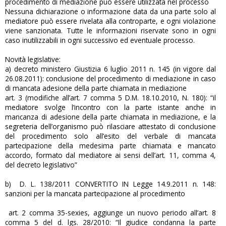
procedimento di mediazione può essere utilizzata nel processo
Nessuna dichiarazione o informazione data da una parte solo al
mediatore può essere rivelata alla controparte, e ogni violazione
viene sanzionata. Tutte le informazioni riservate sono in ogni
caso inutilizzabili in ogni successivo ed eventuale processo.
Novità legislative:
a) decreto ministero Giustizia 6 luglio 2011 n. 145 (in vigore dal
26.08.2011): conclusione del procedimento di mediazione in caso
di mancata adesione della parte chiamata in mediazione
art. 3 (modifiche all’art. 7 comma 5 D.M. 18.10.2010, N. 180): “il
mediatore svolge l’incontro con la parte istante anche in
mancanza di adesione della parte chiamata in mediazione, e la
segreteria dell’organismo può rilasciare attestato di conclusione
del procedimento solo all’esito del verbale di mancata
partecipazione della medesima parte chiamata e mancato
accordo, formato dal mediatore ai sensi dell’art. 11, comma 4,
del decreto legislativo”
b) D. L. 138/2011 CONVERTITO IN Legge 14.9.2011 n. 148:
sanzioni per la mancata partecipazione al procedimento
art. 2 comma 35-sexies, aggiunge un nuovo periodo all’art. 8
comma 5 del d. lgs. 28/2010: “Il giudice condanna la parte