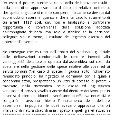
l’eccesso di potere, purché la causa della deliberazione risulti -
sulla base di un apprezzamento di fatto del relativo contenuto,
che spetta al giudice di merito compiere - falsamente deviata dal
suo modo di essere, in quanto anche in tal caso lo strumento di
cui all’
art. 1137 cod. civ.
non è finalizzato a controllare
l’opportunità o convenienza della soluzione adottata
dall’impugnata delibera, ma solo a stabilire se la decisione
collegiale sia, o meno, il risultato del legittimo esercizio del
potere dell’assemblea.
Ne consegue che esulano dall’ambito del sindacato giudiziale
sulle deliberazioni condominiali le censure inerenti alla
vantaggiosità della scelta operata dall’assemblea sui costi da
sostenere nella gestione delle spese relative alle cose ed ai
servizi comuni (Nel caso di specie, il giudice adito, richiamato
l’enunciato principio, ha rigettato la domanda con la quale i
condomini attori, prospettando un vizio di eccesso di potere -
ravvisato, nella circostanza, nella esosa ed ingiustificata
variazione di prezzo, avallata anche dal direttore dei lavori pur in
assenza di elementi idonei a verificarne la effettiva necessità e
congruità - avevano chiesto l’annullamento delle delibere
assembleari impugnate, le quali avevano approvato ulteriori
interventi di natura straordinaria rispetto a quelli già effettuati in