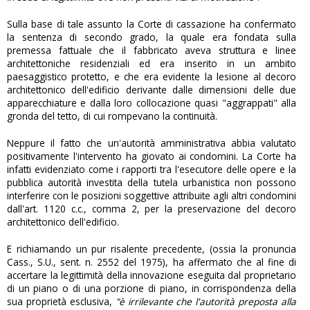
Sulla base di tale assunto la Corte di cassazione ha confermato
la sentenza di secondo grado, la quale era fondata sulla
premessa fattuale che il fabbricato aveva struttura e linee
architettoniche residenziali ed era inserito in un ambito
paesaggistico protetto, e che era evidente la lesione al decoro
architettonico dell'edificio derivante dalle dimensioni delle due
apparecchiature e dalla loro collocazione quasi "aggrappati" alla
gronda del tetto, di cui rompevano la continuità.
Neppure il fatto che un'autorità amministrativa abbia valutato
positivamente l'intervento ha giovato ai condomini. La Corte ha
infatti evidenziato come i rapporti tra l'esecutore delle opere e la
pubblica autorità investita della tutela urbanistica non possono
interferire con le posizioni soggettive attribuite agli altri condomini
dall'art. 1120 c.c., comma 2, per la preservazione del decoro
architettonico dell'edificio.
E richiamando un pur risalente precedente, (ossia la pronuncia
Cass., S.U., sent. n. 2552 del 1975), ha affermato che al fine di
accertare la legittimità della innovazione eseguita dal proprietario
di un piano o di una porzione di piano, in corrispondenza della
sua proprietà esclusiva,
"è irrilevante che l'autorità preposta alla