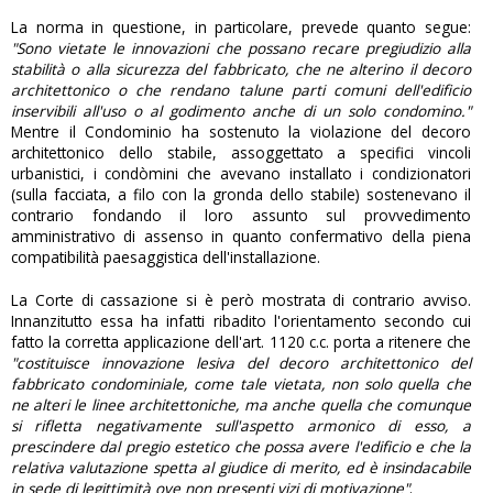
La norma in questione, in particolare, prevede quanto segue:
"Sono vietate le innovazioni che possano recare pregiudizio alla
stabilità o alla sicurezza del fabbricato, che ne alterino il decoro
architettonico o che rendano talune parti comuni dell'edificio
inservibili all'uso o al godimento anche di un solo condomino."
Mentre il Condominio ha sostenuto la violazione del decoro
architettonico dello stabile, assoggettato a specifici vincoli
urbanistici, i condòmini che avevano installato i condizionatori
(sulla facciata, a filo con la gronda dello stabile) sostenevano il
contrario fondando il loro assunto sul provvedimento
amministrativo di assenso in quanto confermativo della piena
compatibilità paesaggistica dell'installazione.
La Corte di cassazione si è però mostrata di contrario avviso.
Innanzitutto essa ha infatti ribadito l'orientamento secondo cui
fatto la corretta applicazione dell'art. 1120 c.c. porta a ritenere che
"costituisce innovazione lesiva del decoro architettonico del
fabbricato condominiale, come tale vietata, non solo quella che
ne alteri le linee architettoniche, ma anche quella che comunque
si rifletta negativamente sull'aspetto armonico di esso, a
prescindere dal pregio estetico che possa avere l'edificio e che la
relativa valutazione spetta al giudice di merito, ed è insindacabile
in sede di legittimità ove non presenti vizi di motivazione"
.