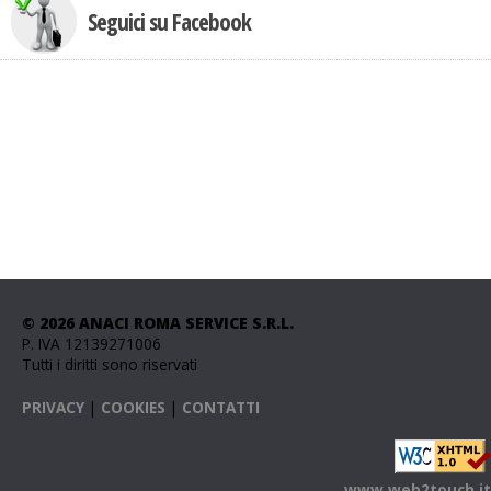
Seguici su Facebook
© 2026 ANACI ROMA SERVICE S.R.L.
P. IVA 12139271006
Tutti i diritti sono riservati
PRIVACY
|
COOKIES
|
CONTATTI
www.web2touch.it