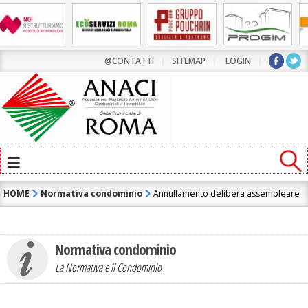
@CONTATTI
|
SITEMAP
|
LOGIN
|
≡
HOME
Normativa condominio
Annullamento delibera assembleare
Normativa condominio
La Normativa e il Condominio