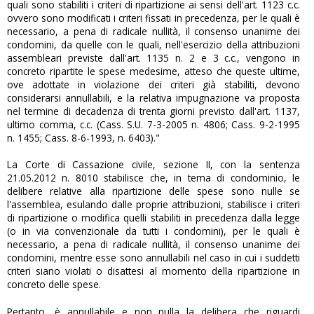
quali sono stabiliti i criteri di ripartizione ai sensi dell'art. 1123 c.c.
ovvero sono modificati i criteri fissati in precedenza, per le quali è
necessario, a pena di radicale nullità, il consenso unanime dei
condomini, da quelle con le quali, nell'esercizio della attribuzioni
assembleari previste dall'art. 1135 n. 2 e 3 c.c., vengono in
concreto ripartite le spese medesime, atteso che queste ultime,
ove adottate in violazione dei criteri già stabiliti, devono
considerarsi annullabili, e la relativa impugnazione va proposta
nel termine di decadenza di trenta giorni previsto dall'art. 1137,
ultimo comma, c.c. (Cass. S.U. 7-3-2005 n. 4806; Cass. 9-2-1995
n. 1455; Cass. 8-6-1993, n. 6403)."
La Corte di Cassazione civile, sezione II, con la sentenza
21.05.2012 n. 8010 stabilisce che, in tema di condominio, le
delibere relative alla ripartizione delle spese sono nulle se
l'assemblea, esulando dalle proprie attribuzioni, stabilisce i criteri
di ripartizione o modifica quelli stabiliti in precedenza dalla legge
(o in via convenzionale da tutti i condomini), per le quali è
necessario, a pena di radicale nullità, il consenso unanime dei
condomini, mentre esse sono annullabili nel caso in cui i suddetti
criteri siano violati o disattesi al momento della ripartizione in
concreto delle spese.
Pertanto, è annullabile e non nulla la delibera che riguardi