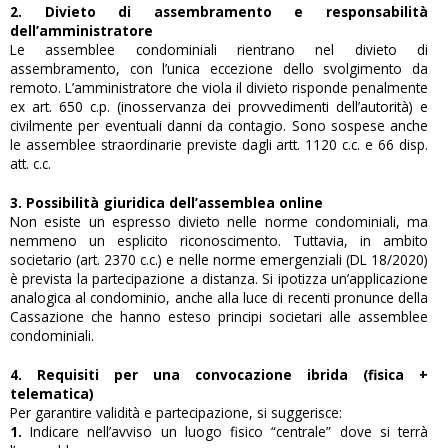
2. Divieto di assembramento e responsabilità
dell’amministratore
Le assemblee condominiali rientrano nel divieto di
assembramento, con l’unica eccezione dello svolgimento da
remoto. L’amministratore che viola il divieto risponde penalmente
ex art. 650 c.p. (inosservanza dei provvedimenti dell’autorità) e
civilmente per eventuali danni da contagio. Sono sospese anche
le assemblee straordinarie previste dagli artt. 1120 c.c. e 66 disp.
att. c.c.
3. Possibilità giuridica dell’assemblea online
Non esiste un espresso divieto nelle norme condominiali, ma
nemmeno un esplicito riconoscimento. Tuttavia, in ambito
societario (art. 2370 c.c.) e nelle norme emergenziali (DL 18/2020)
è prevista la partecipazione a distanza. Si ipotizza un’applicazione
analogica al condominio, anche alla luce di recenti pronunce della
Cassazione che hanno esteso principi societari alle assemblee
condominiali.
4. Requisiti per una convocazione ibrida (fisica +
telematica)
Per garantire validità e partecipazione, si suggerisce:
1.
Indicare nell’avviso un luogo fisico “centrale” dove si terrà