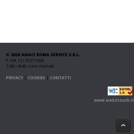
© 2026 ANACI ROMA SERVICE S.R.L.
P. IVA 12139271006
Tutti i diritti sono riservati
PRIVACY
|
COOKIES
|
CONTATTI
www.web2touch.it