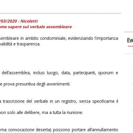
/03/2020 -
Nicoletti
mmo sapere sul verbale assembleare
le assembleare in ambito condominiale, evidenziando l'importanza
Ev
validità e trasparenza.
***
 dell’assemblea, inclusi luogo, data, partecipanti, quorum e
sce prova presuntiva degli avvenimenti.
trascrizione del verbale in un registro, senza specificarne il
on solo alle delibere, ma a tutta la riunione.
rima convocazione deserta) possono portare all’annullamento