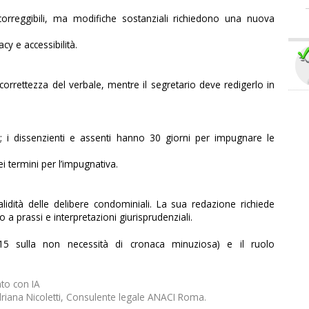
 correggibili, ma modifiche sostanziali richiedono una nuova
cy e accessibilità.
 correttezza del verbale, mentre il segretario deve redigerlo in
 i dissenzienti e assenti hanno 30 giorni per impugnare le
ei termini per l’impugnativa.
idità delle delibere condominiali. La sua redazione richiede
 a prassi e interpretazioni giurisprudenziali.
2015 sulla non necessità di cronaca minuziosa) e il ruolo
to con IA
iana Nicoletti, Consulente legale ANACI Roma.