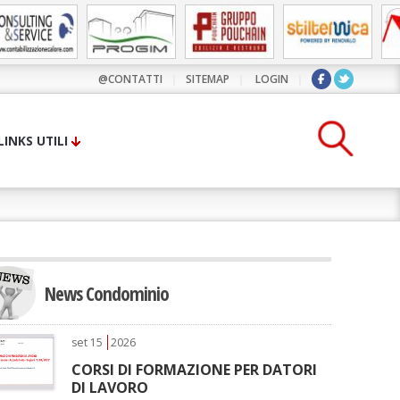
@CONTATTI
|
SITEMAP
|
LOGIN
|
LINKS UTILI
News Condominio
set
15
2026
CORSI DI FORMAZIONE PER DATORI
DI LAVORO