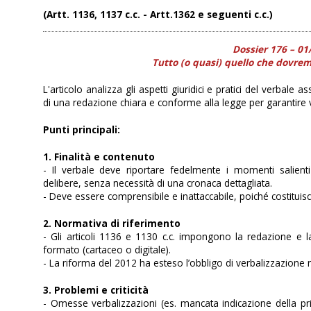
(Artt. 1136, 1137 c.c. - Artt.1362 e seguenti c.c.)
Dossier 176 – 01
Tutto (o quasi) quello che dovre
L'articolo analizza gli aspetti giuridici e pratici del verba
di una redazione chiara e conforme alla legge per garantire 
Punti principali:
1. Finalità e contenuto
- Il verbale deve riportare fedelmente i momenti salienti
delibere, senza necessità di una cronaca dettagliata.
- Deve essere comprensibile e inattaccabile, poiché costitui
2. Normativa di riferimento
- Gli articoli 1136 e 1130 c.c. impongono la redazione e la 
formato (cartaceo o digitale).
- La riforma del 2012 ha esteso l’obbligo di verbalizzazione n
3. Problemi e criticità
- Omesse verbalizzazioni (es. mancata indicazione della p