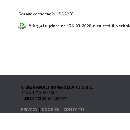
Dossier condominio 176/2020
Allegato
(dossier-176-03-2020-nicoletti-il-verba
© 2026 ANACI ROMA SERVICE S.R.L.
P. IVA 12139271006
Tutti i diritti sono riservati
PRIVACY
|
COOKIES
|
CONTATTI