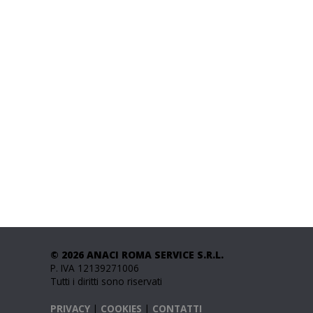
© 2026 ANACI ROMA SERVICE S.R.L.
P. IVA 12139271006
Tutti i diritti sono riservati
PRIVACY
|
COOKIES
|
CONTATTI