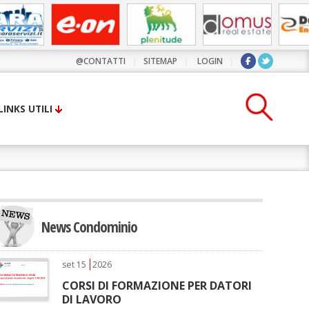
@CONTATTI
|
SITEMAP
|
LOGIN
|
LINKS UTILI
News Condominio
set
15
2026
CORSI DI FORMAZIONE PER DATORI
DI LAVORO