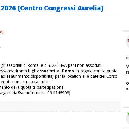
 2026 (Centro Congressi Aurelia)
6)
T
m
gli associati di Roma) e di € 225+IVA per i non associati.
V
www.anaciroma.it gli
associati di Roma
in regola con la quota
r
o ad esaurimento disponibilità) per la location e le date del Corso
renotazione su app.anaci.it.
O
mento della quota di partecipazione.
a
 (segreteria@anaciroma.it - 06 4746903).