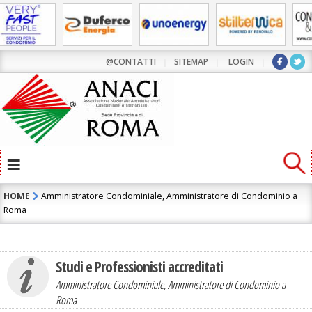
Contatta l'Amministratore di Condominio:
MAURIZIO BRUNELLI
@CONTATTI
|
SITEMAP
|
LOGIN
|
≡
HOME
Amministratore Condominiale, Amministratore di Condominio a
Roma
Studi e Professionisti accreditati
ho letto e accetto la
Informativa Privacy
Amministratore Condominiale, Amministratore di Condominio a
Roma