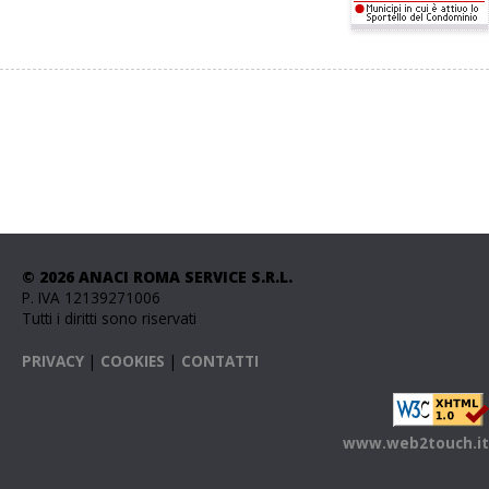
© 2026 ANACI ROMA SERVICE S.R.L.
P. IVA 12139271006
Tutti i diritti sono riservati
PRIVACY
|
COOKIES
|
CONTATTI
www.web2touch.it