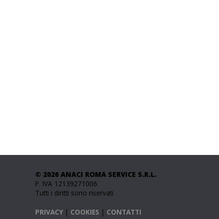
© 2026 ANACI ROMA SERVICE S.R.L.
P. IVA 12139271006
Tutti i diritti sono riservati
PRIVACY
|
COOKIES
|
CONTATTI