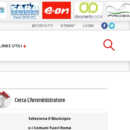
@CONTATTI
|
SITEMAP
|
LOGIN
|
LINKS UTILI
Cerca L'Amministratore
Seleziona il Municipio
o i Comuni fuori Roma