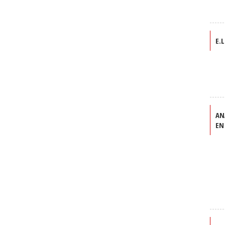
E.L
AN
EN