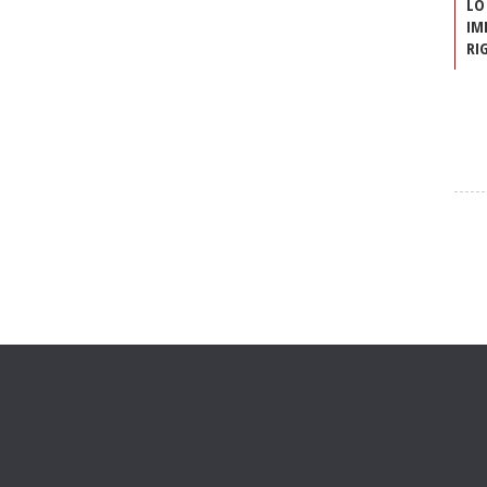
LO
IM
RI