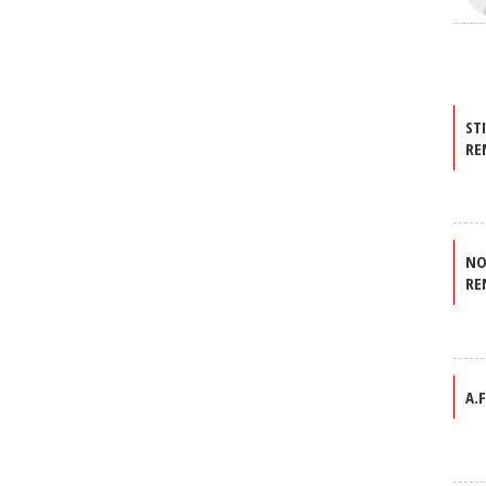
ST
RE
NO
RE
A.