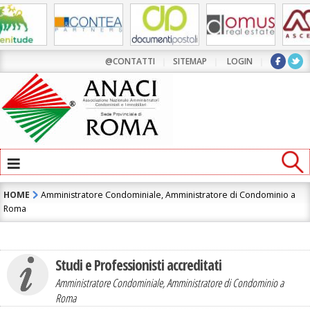
Contatta l'Amministratore di Condominio:
FRANCESCO CASAGRANDE
@CONTATTI
|
SITEMAP
|
LOGIN
|
≡
HOME
Amministratore Condominiale, Amministratore di Condominio a
Roma
Studi e Professionisti accreditati
ho letto e accetto la
Informativa Privacy
Amministratore Condominiale, Amministratore di Condominio a
Roma