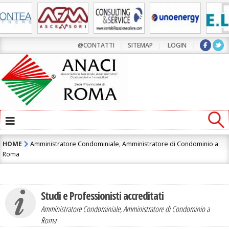
Contatta l'Amministratore di Condominio:
MARIKA NUCCILLI
@CONTATTI
|
SITEMAP
|
LOGIN
|
≡
HOME
Amministratore Condominiale, Amministratore di Condominio a
Roma
Studi e Professionisti accreditati
ho letto e accetto la
Informativa Privacy
Amministratore Condominiale, Amministratore di Condominio a
Roma