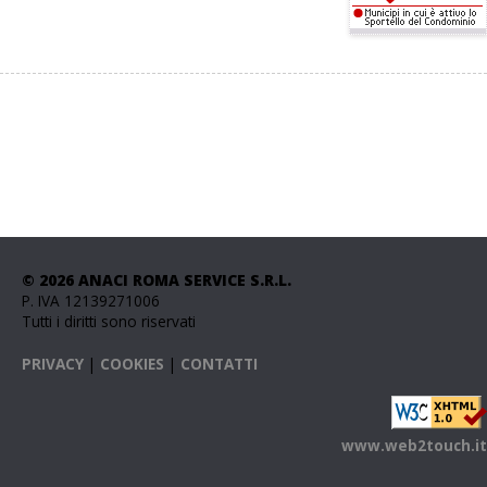
© 2026 ANACI ROMA SERVICE S.R.L.
P. IVA 12139271006
Tutti i diritti sono riservati
PRIVACY
|
COOKIES
|
CONTATTI
www.web2touch.it