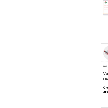
ma
Va
ri
Ord
art