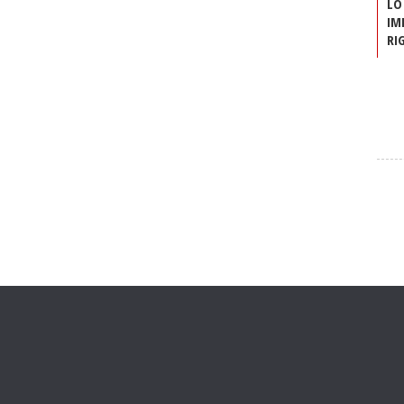
LO
IM
RI