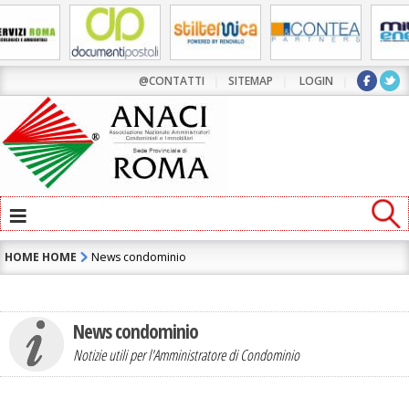
@CONTATTI
|
SITEMAP
|
LOGIN
|
≡
HOME
HOME
News condominio
News condominio
Notizie utili per l'Amministratore di Condominio