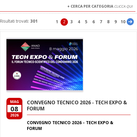
+ CERCA PER CATEGORIA
CLICCA QUI
Risultati trovati:
301
1
2
3
4
5
6
7
8
9
10
MAG
CONVEGNO TECNICO 2026 - TECH EXPO &
08
FORUM
2026
CONVEGNO TECNICO 2026 - TECH EXPO &
FORUM