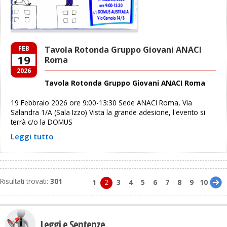
FEB
Tavola Rotonda Gruppo Giovani ANACI
19
Roma
2026
Tavola Rotonda Gruppo Giovani ANACI Roma
19 Febbraio 2026 ore 9:00-13:30 Sede ANACI Roma, Via
Salandra 1/A (Sala Izzo) Vista la grande adesione, l'evento si
terrà c/o la DOMUS
Leggi tutto
Risultati trovati:
301
1
2
3
4
5
6
7
8
9
10
Leggi e Sentenze