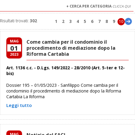
+ CERCA PER CATEGORIA
CLICCA QUI
Risultati trovati:
302
1
2
3
4
5
6
7
8
9
10
MAG
Come cambia per il condominio il
01
procedimento di mediazione dopo la
Riforma Cartabia
2023
Art. 1136 c.c. - D.Lgs. 149/2022 - 28/2010 (Art. 5-ter e 12-
bis)
Dossier 195 – 01/05/2023 - Sanfilippo Come cambia per il
condominio il procedimento di mediazione dopo la Riforma
Cartabia La Riforma
Leggi tutto
MAG